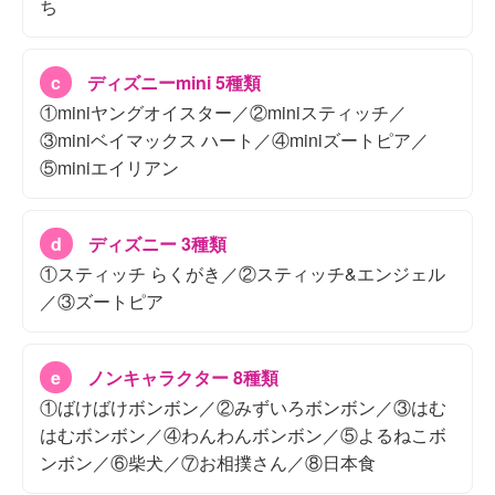
ち
c
ディズニーmini 5種類
①miniヤングオイスター／②miniスティッチ／
③miniベイマックス ハート／④miniズートピア／
⑤miniエイリアン
d
ディズニー 3種類
①スティッチ らくがき／②スティッチ&エンジェル
／③ズートピア
e
ノンキャラクター 8種類
①ばけばけボンボン／②みずいろボンボン／③はむ
はむボンボン／④わんわんボンボン／⑤よるねこボ
ンボン／⑥柴犬／⑦お相撲さん／⑧日本食