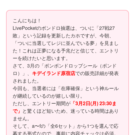
こんにちは！
LivePocketのボンドロ抽選は、ついに「27戦27
敗」という記録を更新したカホですが、今朝、
「ついに当選してレジに並んでいる夢」を見まし
た！これは正夢になる予兆だと信じて、エントリ
ーを続けたいと思います。
さて、3月の「ボンボンドロップシール（ボンド
ロ）」、
キデイランド原宿店
での販売詳細が発表
されました。
今回も、当選者には「在庫確保」という神ルール
が継続しているのが嬉しい限り。
ただし、エントリー期間が
「3月2日(月) 23:30ま
で」
と驚くほど短いため、迷っている時間はあり
ません。
そして、a〜fの「全6セット」から1つを選んで応
募する形式なので、事前に内容チェックは必須。