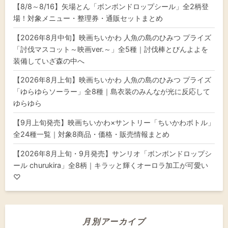
【8/8～8/16】矢場とん「ボンボンドロップシール」全2柄登
場！対象メニュー・整理券・通販セットまとめ
【2026年8月中旬】映画ちいかわ 人魚の島のひみつ プライズ
「討伐マスコット～映画ver.～」全5種｜討伐棒とびんよよを
装備していざ森の中へ
【2026年8月上旬】映画ちいかわ 人魚の島のひみつ プライズ
「ゆらゆらソーラー」全8種｜島衣装のみんなが光に反応して
ゆらゆら
【9月上旬発売】映画ちいかわ×サントリー「ちいかわボトル」
全24種一覧｜対象8商品・価格・販売情報まとめ
【2026年8月上旬・9月発売】サンリオ「ボンボンドロップシ
ール churukira」全8柄｜キラッと輝くオーロラ加工が可愛い
♡
月別アーカイブ