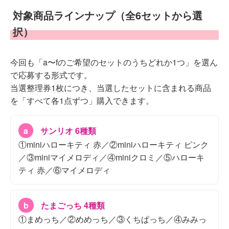
対象商品ラインナップ（全6セットから選
択）
今回も「a〜fのご希望のセットのうちどれか1つ」を選ん
で応募する形式です。
当選整理券1枚につき、当選したセットに含まれる商品
を「すべて各1点ずつ」購入できます。
a
サンリオ 6種類
①miniハローキティ 赤／②miniハローキティ ピンク
／③miniマイメロディ／④miniクロミ／⑤ハローキ
ティ 赤／⑥マイメロディ
b
たまごっち 4種類
①まめっち／②めめっち／③くちぱっち／④みみっ